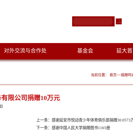
对外交流与合作处
基金会
延大
|
|
当前位置：
首页
>>
捐赠鸣
有限公司捐赠10万元
4日
上一条：感谢延安市悦动青少年体育俱乐部捐赠30.0573
下一条：感谢中国人民大学捐赠图书1165册