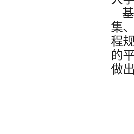
基
集
程
的
做