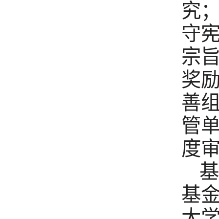
究
守
宗
奖
善组
管
度审
基
基
大学