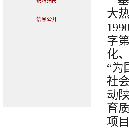
基
捐赠指南
大
信息公开
19
字第
化
“
社
动
育
项